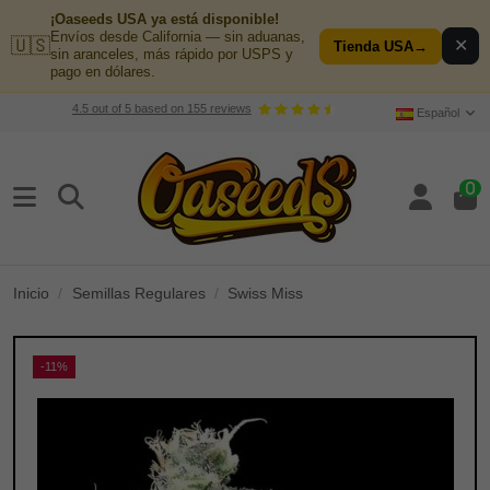
¡Oaseeds USA ya está disponible!
Envíos desde California — sin aduanas,
🇺🇸
✕
Tienda USA
→
sin aranceles, más rápido por USPS y
pago en dólares.
4.5
out of
5
based on
155
reviews
Español
0
Inicio
Semillas Regulares
Swiss Miss
-11%