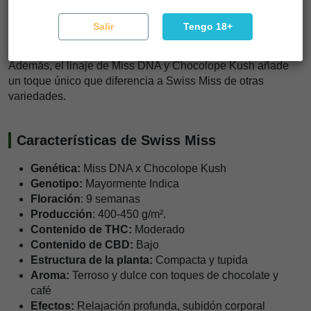
como si prefieres la sencillez de un jardín exterior. La
capacidad de la cepa para producir cogollos tan densos y
Salir
Tengo 18+
resinosos, manteniendo su naturaleza resistente, la
convierte en una de las favoritas de nuestro equipo.
Además, el linaje de Miss DNA y Chocolope Kush añade
un toque único que diferencia a Swiss Miss de otras
variedades.
Características de Swiss Miss
Genética:
Miss DNA x Chocolope Kush
Genotipo:
Mayormente Indica
Floración
: 9 semanas
Producción
: 400-450 g/m².
Contenido de THC:
Moderado
Contenido de CBD:
Bajo
Estructura de la planta:
Compacta y tupida
Aroma:
Terroso y dulce con toques de chocolate y
café
Efectos:
Relajación profunda, subidón corporal