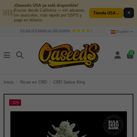
¡Oaseeds USA ya está disponible!
Envíos desde California — sin aduanas,
🇺🇸
✕
Tienda USA
→
sin aranceles, más rápido por USPS y
pago en dólares.
4.5
out of
5
based on
155
reviews
Español
0
Inicio
Ricas en CBD
CBD Sativa King
-11%