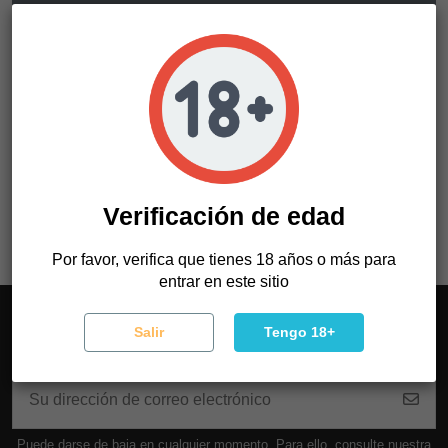
Detalles del producto
Referencia
OAYLDLK0V02
Verificación de edad
Por favor, verifica que tienes 18 años o más para
entrar en este sitio
Salir
Tengo 18+
Suscríbete al boletín
Puede darse de baja en cualquier momento. Para ello, consulte nuestra