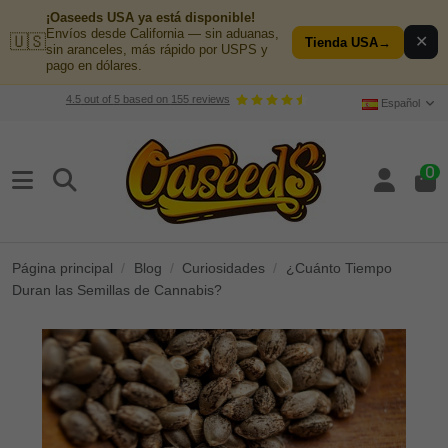
¡Oaseeds USA ya está disponible!
Envíos desde California — sin aduanas,
🇺🇸
✕
Tienda USA
→
sin aranceles, más rápido por USPS y
pago en dólares.
4.5
out of
5
based on
155
reviews
Español
0
Página principal
Blog
Curiosidades
¿Cuánto Tiempo
Duran las Semillas de Cannabis?