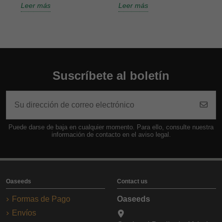
Leer más
Leer más
L
Suscríbete al boletín
Puede darse de baja en cualquier momento. Para ello, consulte nuestra
información de contacto en el aviso legal.
Oaseeds
Contact us
Formas de Pago
Oaseeds
Envíos