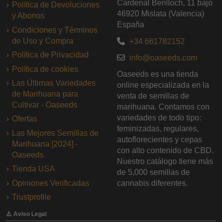
Cardenal Benlloch, 11 bajo
Política de Devoluciones
46920 Mislata (Valencia)
y Abonos
España
Condiciones y Términos
de Uso y Compra
+34 661782152
Política de Privacidad
info@oaseeds.com
Política de cookies
Oaseeds es una tienda
Las Últimas Variedades
online especializada en la
de Marihuana para
venta de semillas de
Cultivar - Oaseeds
marihuana. Contamos con
variedades de todo tipo:
Ofertas
feminizadas, regulares,
Las Mejores Semillas de
autoflorecientes y cepas
Marihuana [2024] -
con alto contenido de CBD.
Oaseeds
Nuestro catálogo tiene más
Tienda USA
de 5,000 semillas de
Opiniones Verificadas
cannabis diferentes.
Trustprofile
⚠️ Aviso Legal