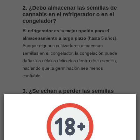
2. ¿Debo almacenar las semillas de
cannabis en el refrigerador o en el
congelador?
El refrigerador es la mejor opción para el
almacenamiento a largo plazo
(hasta 5 años).
Aunque algunos cultivadores almacenan
semillas en el congelador, la congelación puede
dañar las células delicadas dentro de la semilla,
haciendo que la germinación sea menos
confiable.
3. ¿Se echan a perder las semillas
de cannabis?
Sí, las semillas pueden volverse demasiado
viejas para germinar, especialmente si se
almacenan en condiciones cálidas, húmedas o
luminosas.
Las semillas frescas (menores de
un año) tienen las tasas de éxito más altas
.