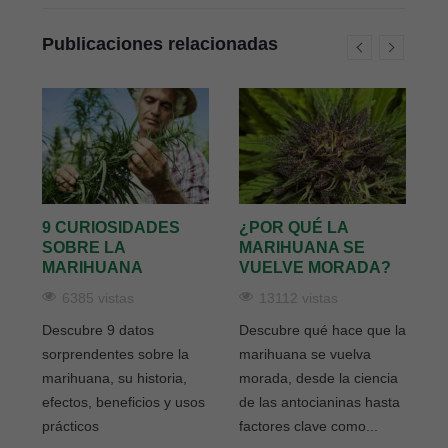
Publicaciones relacionadas
UÉ
9 CURIOSIDADES
¿POR QUÉ LA
¿
de
SOBRE LA
MARIHUANA SE
S
MARIHUANA
VUELVE MORADA?
M
6385 vistas
13112 vistas
Descubre 9 datos
Descubre qué hace que la
D
sorprendentes sobre la
marihuana se vuelva
s
marihuana, su historia,
morada, desde la ciencia
s
efectos, beneficios y usos
de las antocianinas hasta
g
prácticos
factores clave como...
la