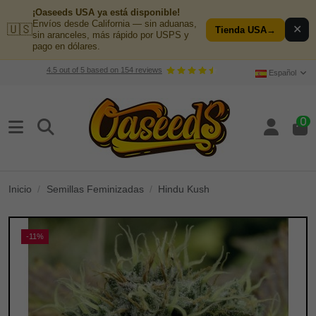
¡Oaseeds USA ya está disponible!
Envíos desde California — sin aduanas,
🇺🇸
✕
Tienda USA
→
sin aranceles, más rápido por USPS y
pago en dólares.
4.5
out of
5
based on
154
reviews
Español
0
Inicio
Semillas Feminizadas
Hindu Kush
-11%