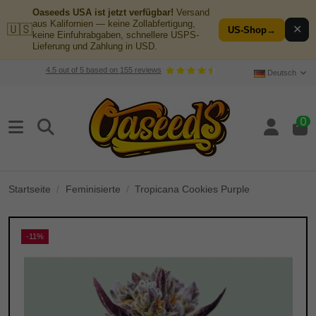
Oaseeds USA ist jetzt verfügbar!
Versand
aus Kalifornien — keine Zollabfertigung,
🇺🇸
✕
US-Shop
→
keine Einfuhrabgaben, schnellere USPS-
Lieferung und Zahlung in USD.
4.5
out of
5
based on
155
reviews
Deutsch
0
Startseite
Feminisierte
Tropicana Cookies Purple
-11%