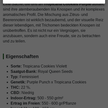
Eine Sache, die uns an
Tropicana Cookies Purple
auffällt,
sind ihre atemberaubenden lila Knospen und ihr komplexes
aromatisches Profil. Die Mischung aus Zitrus- und
Beerennoten ist wirklich bezaubernd, und der visuelle Reiz
dieser lebendigen, mit Trichomen bedeckten Knospen ist
unübertroffen. Es ist nicht nur ein Vergnügen, sie
anzubauen, sondern auch eine Freude, sie zu betrachten
und zu teilen.
Eigenschaften
Sorte:
Tropicana Cookies Violett
Saatgut-Bank:
Royal Queen Seeds
Typ:
Feminisiert
Genetik:
Purple Punch x Tropicana Cookies
THC:
22 %.
CBD:
Niedrig
Indoor-Ertrag:
500 - 550 gr/m²
Ertrag im Freien
: 550 - 600 gr/Pflanze