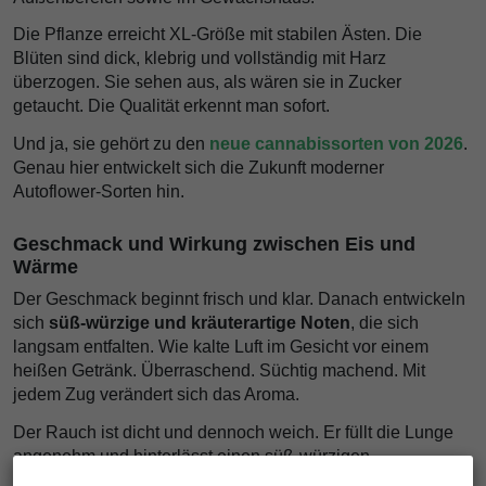
Die Pflanze erreicht XL-Größe mit stabilen Ästen. Die
Blüten sind dick, klebrig und vollständig mit Harz
überzogen. Sie sehen aus, als wären sie in Zucker
getaucht. Die Qualität erkennt man sofort.
Und ja, sie gehört zu den
neue cannabissorten von 2026
.
Genau hier entwickelt sich die Zukunft moderner
Autoflower-Sorten hin.
Geschmack und Wirkung zwischen Eis und
Wärme
Der Geschmack beginnt frisch und klar. Danach entwickeln
sich
süß-würzige und kräuterartige Noten
, die sich
langsam entfalten. Wie kalte Luft im Gesicht vor einem
heißen Getränk. Überraschend. Süchtig machend. Mit
jedem Zug verändert sich das Aroma.
Der Rauch ist dicht und dennoch weich. Er füllt die Lunge
angenehm und hinterlässt einen süß-würzigen
Nachgeschmack, der lange anhält.