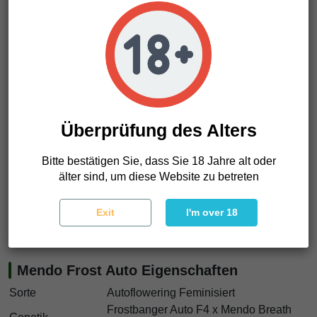
Die Wirkung setzt kräftig ein. Zuerst entspannt sich der
Geist. Die Gedanken werden langsamer. Anschließend folgt
der Körper. Tief. Erdend.
Stark und lang anhaltend
. Wie in
eine dicke Decke eingehüllt zu werden, während die
Außenwelt verschwindet.
Unserer Meinung nach gehört Mendo Frost Auto zu den
schwereren Sorten. Perfekt für den Abend. Perfekt zum
Überprüfung des Alters
Abschalten. Wir mögen sie besonders dann, wenn man
einfach nur Ruhe finden möchte.
Bitte bestätigen Sie, dass Sie 18 Jahre alt oder
älter sind, um diese Website zu betreten
Wenn du Cannabissamen suchst, die Harz, Stärke und
Zuverlässigkeit liefern, sind Mendo Frost Auto Samen eine
hervorragende Wahl. Diese Sorte schlägt kräftig ein und
Exit
I'm over 18
bleibt lange in Erinnerung.
Mendo Frost Auto Eigenschaften
Sorte
Autoflowering Feminisiert
Frostbanger Auto F4 x Mendo Breath