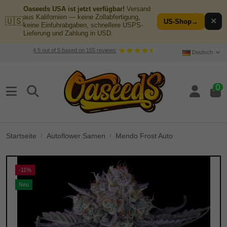
Oaseeds USA ist jetzt verfügbar!
Versand
aus Kalifornien — keine Zollabfertigung,
🇺🇸
✕
US-Shop
→
keine Einfuhrabgaben, schnellere USPS-
Lieferung und Zahlung in USD.
4.5
out of
5
based on
155
reviews
Deutsch
0
Startseite
Autoflower Samen
Mendo Frost Auto
-11%
Neu