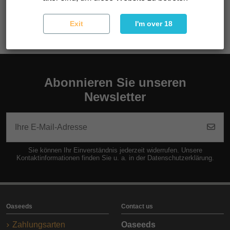
semanas THC: Muy alto (16 % a 20 %) CBD: Bajo
Exit
I'm over 18
Abonnieren Sie unseren
Newsletter
Sie können Ihr Einverständnis jederzeit widerrufen. Unsere
Kontaktinformationen finden Sie u. a. in der Datenschutzerklärung.
Oaseeds
Contact us
Zahlungsarten
Oaseeds