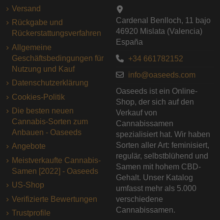
Versand
Cardenal Benlloch, 11 bajo
Rückgabe und
46920 Mislata (Valencia)
Rückerstattungsverfahren
España
Allgemeine
Geschäftsbedingungen für
+34 661782152
Nutzung und Kauf
info@oaseeds.com
Datenschutzerklärung
Oaseeds ist ein Online-
Cookies-Politik
Shop, der sich auf den
Die besten neuen
Verkauf von
Cannabis-Sorten zum
Cannabissamen
Anbauen - Oaseeds
spezialisiert hat. Wir haben
Sorten aller Art: feminisiert,
Angebote
regulär, selbstblühend und
Meistverkaufte Cannabis-
Samen mit hohem CBD-
Samen [2022] - Oaseeds
Gehalt. Unser Katalog
US-Shop
umfasst mehr als 5.000
Verifizierte Bewertungen
verschiedene
Cannabissamen.
Trustprofile