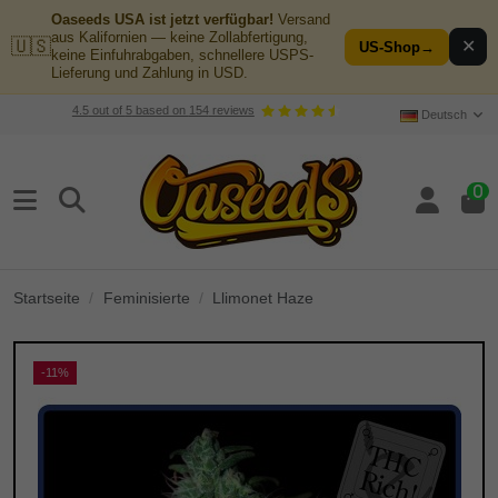
Oaseeds USA ist jetzt verfügbar!
Versand
aus Kalifornien — keine Zollabfertigung,
🇺🇸
✕
US-Shop
→
keine Einfuhrabgaben, schnellere USPS-
Lieferung und Zahlung in USD.
4.5
out of
5
based on
154
reviews
Deutsch
0
Startseite
Feminisierte
Llimonet Haze
-11%