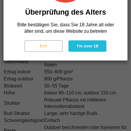
Überprüfung des Alters
Bubblegum Eigenschaften
Sorte
Feminisiert
Bitte bestätigen Sie, dass Sie 18 Jahre alt oder
Indica/Sativa
60% Indica / 40% Sativa
älter sind, um diese Website zu betreten
THC
18%
Entspannend, narkotisch,
Exit
I'm over 18
Wirkung
langanhaltend, zerebral
Süßes Bubblegum mit sauren Erdbeer-
Geschmack
Noten
Ertrag indoor
550–600 g/m²
Ertrag outdoor
800 g/Pflanze
Blütezeit
50–55 Tage
Höhe
Indoor 80–110 cm, outdoor 150 cm
Robuste Pflanze mit mittlerem
Struktur
Internodienabstand
Bud-Struktur
Lange, sehr harzige Buds
Schwierigkeitsgrad
Einfach
Outdoor beschneiden oder trainieren für
Beste