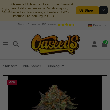
Oaseeds USA ist jetzt verfügbar!
Versand
aus Kalifornien — keine Zollabfertigung,
🇺🇸
✕
US-Shop
→
keine Einfuhrabgaben, schnellere USPS-
Lieferung und Zahlung in USD.
4.5
out of
5
based on
155
reviews
Deutsch
0
Startseite
Bulk-Samen
Bubblegum
-50%