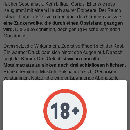
flacher Geschmack. Kein billiger Candy. Eher wie rosa
Kaugummi mit einem Hauch saurer Erdbeere. Der Rauch
ist weich und breitet sich dann über den Gaumen aus wie
eine Zuckerwolke, die durch einen Obststand gezogen
wird
. Die Süße dominiert, doch genug Frische verhindert
Monotonie.
Dann setzt die Wirkung ein. Zuerst verändert sich der Kopf.
Ein warmer Druck baut sich hinter den Augen auf. Danach
folgt der Körper. Das Gefühl ist
wie in eine alte
Motelmatratze zu sinken nach drei schlaflosen Nächten
.
Ruhe übernimmt. Muskeln entspannen sich. Gedanken
verstummen. Nutzer, die eine entspannende Abendsorte
suchen, werden den
langanhaltenden, narkotischen
Body-Stone
und das
langsame, beruhigende mentale
Abdriften
schätzen.
Kein übertriebener Hype. Eine Sorte mit
süßem
Geschmack, klebrigem Harz und einem tiefen Gefühl
von Entspannung
. Deshalb behalten Bubblegum Samen
ihren Platz in anspruchsvollen Grows.