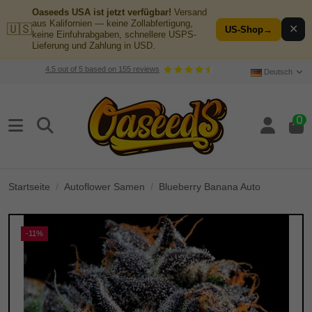
Oaseeds USA ist jetzt verfügbar!
Versand
aus Kalifornien — keine Zollabfertigung,
🇺🇸
✕
US-Shop
→
keine Einfuhrabgaben, schnellere USPS-
Lieferung und Zahlung in USD.
4.5
out of
5
based on
155
reviews
Deutsch
0
Startseite
Autoflower Samen
Blueberry Banana Auto
-11%