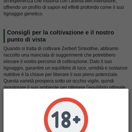
un'esperienza che risuona con l'anima dell'intenditore,
offrendo un profilo di sapori ed effetti profondo come il suo
lignaggio genetico.
Consigli per la coltivazione e il nostro
punto di vista
Quando si tratta di coltivare Zerbert Smoothie, abbiamo
raccolto una manciata di suggerimenti che potrebbero
elevare il vostro percorso di coltivazione. Dato il suo
lignaggio, garantire un equilibrio di luce, umidità e sostanze
nutritive è la chiave per liberare il suo pieno potenziale.
Questa varietà prospera sotto un occhio vigile, quindi
monitorare il suo ambiente per ottenere l'equilibrio ottimale
incoraggia sia la ricchezza del suo sapore che la generosità
del suo raccolto. Per chi si imbarca in questa avventura
colturale, il nostro consiglio è di prestare molta attenzione
alla fase di fioritura. Sottili variazioni di luce possono
influenzare in modo significativo lo sviluppo di quei
composti aromatici tanto ricercati.