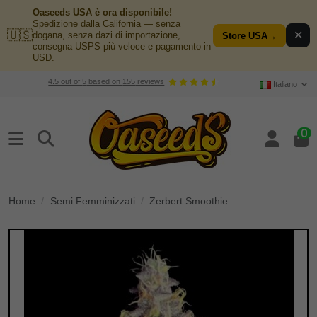
Oaseeds USA è ora disponibile!
Spedizione dalla California — senza
🇺🇸
✕
dogana, senza dazi di importazione,
Store USA
→
consegna USPS più veloce e pagamento in
USD.
4.5
out of
5
based on
155
reviews
Italiano
0
Home
Semi Femminizzati
Zerbert Smoothie