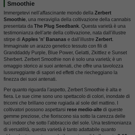
Smoothie
Immergetevi nell'affascinante mondo della
Zerbert
Smoothie
, una meraviglia della coltivazione della cannabis
presentata da
The Plug Seedbank
. Questa varietà è una
testimonianza dell'arte della coltivazione, nata dall'illustre
stirpe di
Apples 'n' Bananas
e dall'illustre
Zerbert
.
Immaginate un arazzo genetico tessuto con fili di
Granddaddy Purple, Blue Power, Gelatti, Zkittlez e Sunset
Sherbert. Zerbert Smoothie non è solo una varietà; è un
omaggio storico ai suoi antenati, che offre una tavolozza
lussureggiante di sapori ed effetti che riecheggiano la
finezza dei suoi antenati.
Per quanto riguarda l'aspetto, Zerbert Smoothie è alta e
fiera. Le sue cime sono uno spettacolo di colori, inondate di
tricomi che brillano come rugiada al sole del mattino. I
coltivatori possono aspettarsi
rese medio-alte
di queste
gemme preziose, che fioriscono sia sotto la carezza delle
luci indoor che sotto l'abbraccio del sole. Una testimonianza
di versatilità, questa varietà è tanto adattabile quanto