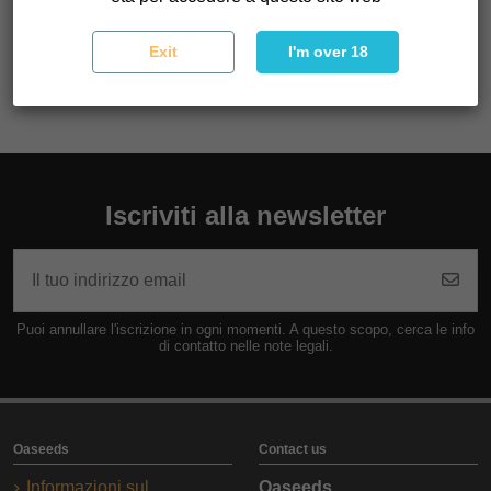
apprezzeranno l'ottima qualità del fumo e le rese
eccezionali.
Exit
I'm over 18
Iscriviti alla newsletter
Puoi annullare l'iscrizione in ogni momenti. A questo scopo, cerca le info
di contatto nelle note legali.
Oaseeds
Contact us
Informazioni sul
Oaseeds