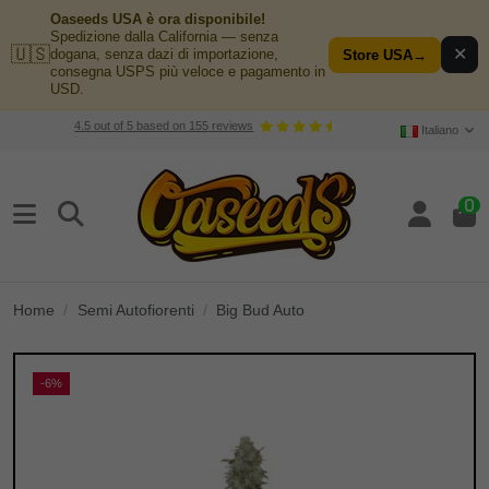
Oaseeds USA è ora disponibile!
Spedizione dalla California — senza
🇺🇸
✕
dogana, senza dazi di importazione,
Store USA
→
consegna USPS più veloce e pagamento in
USD.
4.5
out of
5
based on
155
reviews
Italiano
0
Home
Semi Autofiorenti
Big Bud Auto
-6%