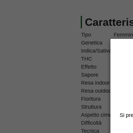
Caratteri
Tipo
Femmini
Genetica
Biscotti
Indica/Sativa
Dominan
THC
28%
Effetto
Rilassa
Sapore
Fruttat
Resa indoor
450-600
Resa outdoor
450-750
Fioritura
8-10 se
Struttura
Crescita
Aspetto cime
Cime den
Si pr
Difficoltà
Media
Tecnica
Mantene