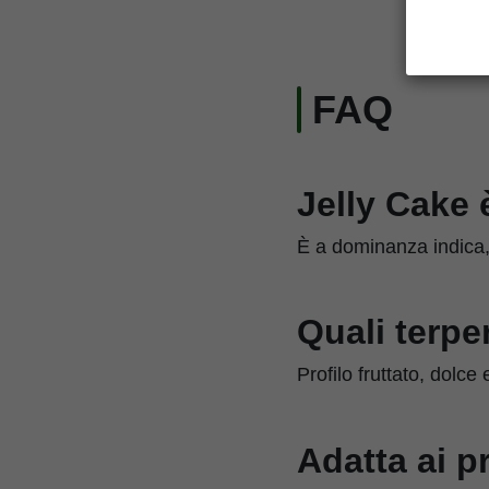
FAQ
Jelly Cake 
È a dominanza indica, 
Quali terpe
Profilo fruttato, dolce
Adatta ai p