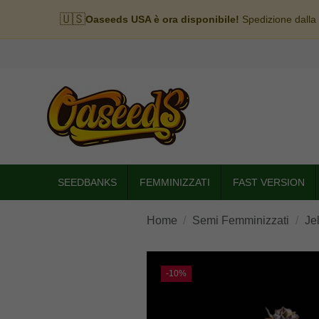
🇺🇸
Oaseeds USA è ora disponibile!
Spedizione dalla
SEEDBANKS
FEMMINIZZATI
FAST VERSION
Home
Semi Femminizzati
Je
-10%