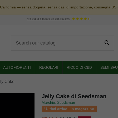
 California — senza dogana, senza dazi di importazione, consegna US
4.5
out of
5
based on
155
reviews
AUTOFIORENTI
REGOLARI
RICCO DI CBD
SEMI SFU
lly Cake
Jelly Cake di Seedsman
Marchio: Seedsman
Ultimi articoli in magazzino