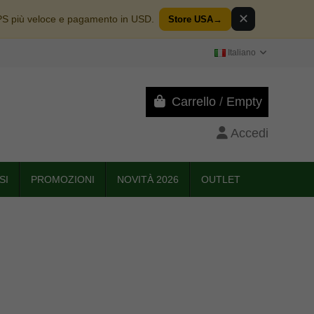
✕
PS più veloce e pagamento in USD.
Store USA
→
Italiano
Carrello
/
Empty
Accedi
SI
PROMOZIONI
NOVITÀ 2026
OUTLET