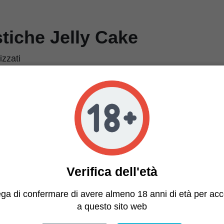
stiche Jelly Cake
zzati
 x Sunset Sherbet
za indica
nte
o, Dolce, Cremoso
 g/m²
 g/pianta
ttimane
Verifica dell'età
 uniforme, fiori densi e ricchi di resina
se con tricomi, verde scuro e viola
ega di confermare di avere almeno 18 anni di età per ac
a questo sito web
re crescita uniforme e buona ventilazione