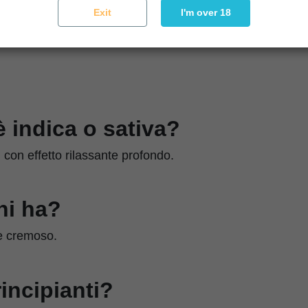
Exit
I'm over 18
è indica o sativa?
con effetto rilassante profondo.
ni ha?
 e cremoso.
rincipianti?