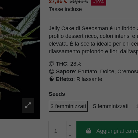
27,86 €
30,95 €
-10%
Tasse incluse
Jelly Cake di Seedsman è un ibrido
profilo dessert ricco, colori intensi 
elevata. È la scelta ideale per chi ce
rilassamento profondo e fiori dall’asp
🤯
THC
: 28%
😋
Sapore
: Fruttato, Dolce, Cremos
🧠
Effetto
: Rilassante
Seeds
3 femminizzati
5 femminizzati
1
Aggiungi al carre