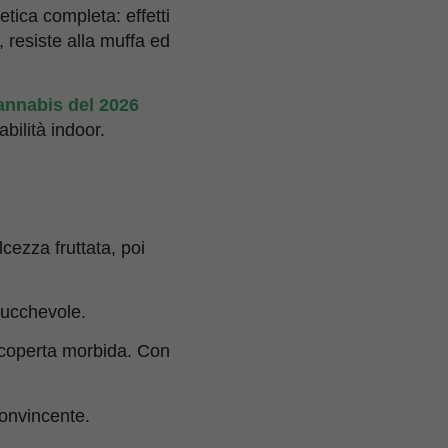
tica completa: effetti
 resiste alla muffa ed
annabis del 2026
bilità indoor.
cezza fruttata, poi
tucchevole.
 coperta morbida. Con
convincente.