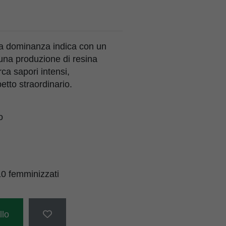
 a dominanza indica con un
e una produzione di resina
rca sapori intensi,
etto straordinario.
o
0 femminizzati
llo