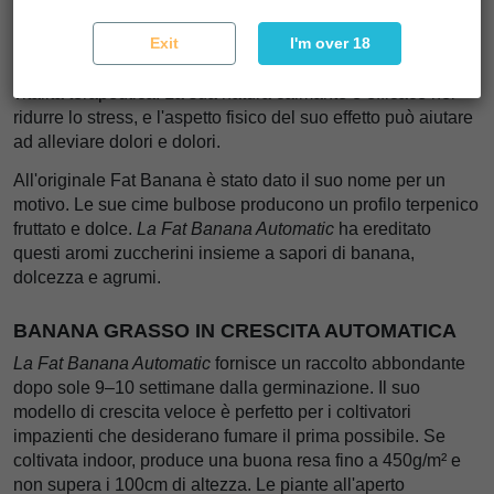
funzionare correttamente durante il giorno. Cucina del cibo,
metti un bel film e preparati per qualche ora sul divano.
Exit
I'm over 18
La potenza
della Fat Banana Automatic
le conferisce anche
vitalità terapeutica. La sua natura calmante è efficace nel
ridurre lo stress, e l'aspetto fisico del suo effetto può aiutare
ad alleviare dolori e dolori.
All'originale Fat Banana è stato dato il suo nome per un
motivo. Le sue cime bulbose producono un profilo terpenico
fruttato e dolce.
La Fat Banana Automatic
ha ereditato
questi aromi zuccherini insieme a sapori di banana,
dolcezza e agrumi.
BANANA GRASSO IN CRESCITA AUTOMATICA
La Fat Banana Automatic
fornisce un raccolto abbondante
dopo sole
9–10 settimane
dalla germinazione. Il suo
modello di crescita veloce è perfetto per i coltivatori
impazienti che desiderano fumare il prima possibile. Se
coltivata indoor, produce una buona resa fino a
450g/m²
e
non supera
i 100cm di
altezza. Le piante all'aperto