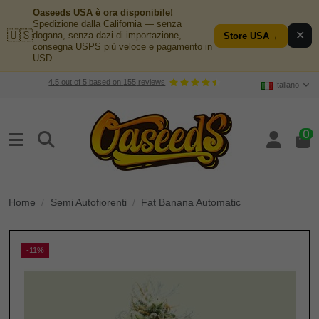
Oaseeds USA è ora disponibile!
Spedizione dalla California — senza
🇺🇸
✕
dogana, senza dazi di importazione,
Store USA
→
consegna USPS più veloce e pagamento in
USD.
4.5
out of
5
based on
155
reviews
Italiano
0
Home
Semi Autofiorenti
Fat Banana Automatic
-11%