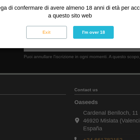
ega di confermare di avere almeno 18 anni di età per ac
a questo sito web
Exit
I'm over 18
etter
Puoi annullare l'iscrizione in ogni momenti. A questo scopo, 
Contact us
Oaseeds
Cardenal Benlloch, 11 
46920 Mislata (Valenci
España