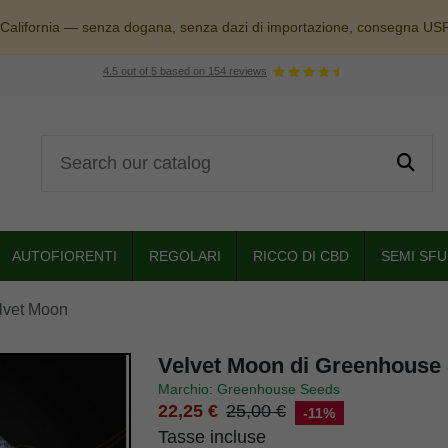
 California — senza dogana, senza dazi di importazione, consegna US
4.5
out of
5
based on
154
reviews
AUTOFIORENTI
REGOLARI
RICCO DI CBD
SEMI SFU
lvet Moon
Velvet Moon di Greenhouse
Marchio: Greenhouse Seeds
22,25 €
25,00 €
-11%
Tasse incluse