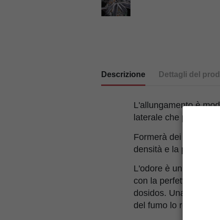
Descrizione
Dettagli del prod
L'allungamento è moder
laterale che può rimane
Formerà dei fiori roto
densità e la produzion
L'odore è un perfetto 
con la perfetta matura
dosidos. Una perfetta 
del fumo lo rendono u