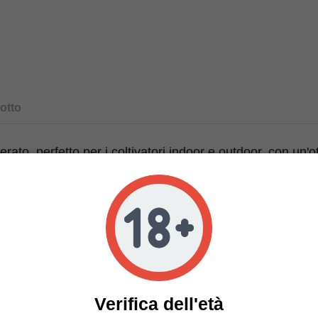
otto
ato, perfetto per i coltivatori indoor e outdoor, con un'o
re stabile senza supporto fino alla fine della fioritura.
ndi belli e molto compatti con il grande calice rotondo de
e di resina della Dosidos.
equilibrio di entrambi i genitori, ha la dolcezza pungente 
zione del santo punch, combinata con un po' di acido di l
combinazione di acidità e dolcezza con la cremosa terros
n fumo davvero saporito.
Verifica dell'età