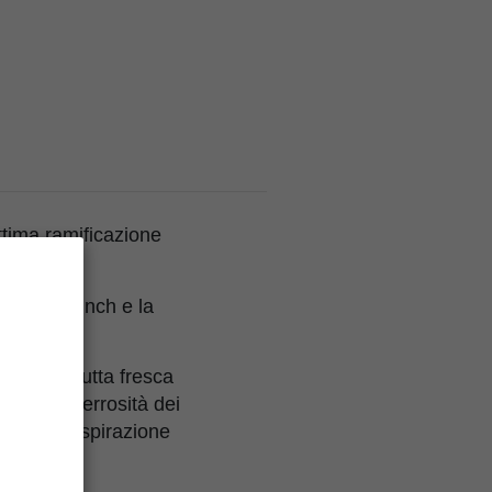
ttima ramificazione
lla Holy Punch e la
come la frutta fresca
imone e terrosità dei
ità dell'espirazione