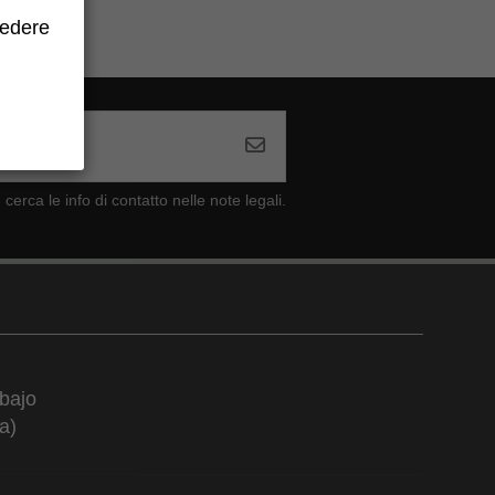
cedere
cerca le info di contatto nelle note legali.
bajo
a)