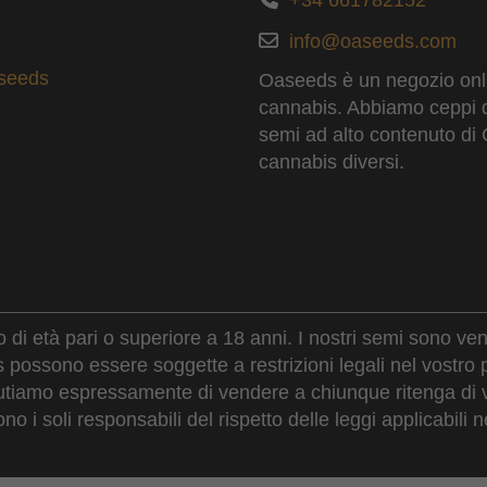
+34 661782152
info@oaseeds.com
aseeds
Oaseeds è un negozio onlin
cannabis. Abbiamo ceppi di t
semi ad alto contenuto di 
cannabis diversi.
 di età pari o superiore a 18 anni. I nostri semi sono ve
is possono essere soggette a restrizioni legali nel vos
fiutiamo espressamente di vendere a chiunque ritenga di v
ono i soli responsabili del rispetto delle leggi applicabili ne