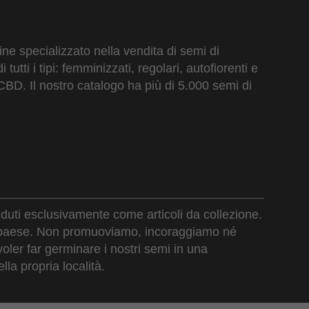
e specializzato nella vendita di semi di
utti i tipi: femminizzati, regolari, autofiorenti e
CBD. Il nostro catalogo ha più di 5.000 semi di
nduti esclusivamente come articoli da collezione.
tro paese. Non promuoviamo, incoraggiamo né
oler far germinare i nostri semi in una
lla propria località.