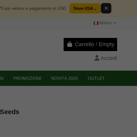
✕
PS più veloce e pagamento in USD.
Store USA
→
Italiano
Carrello
/
Empty
Accedi
SI
PROMOZIONI
NOVITÀ 2026
OUTLET
 Seeds