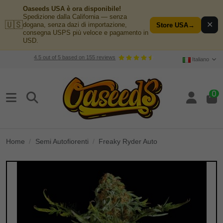
Oaseeds USA è ora disponibile!
Spedizione dalla California — senza
🇺🇸
✕
dogana, senza dazi di importazione,
Store USA
→
consegna USPS più veloce e pagamento in
USD.
4.5
out of
5
based on
155
reviews
Italiano
0
Home
Semi Autofiorenti
Freaky Ryder Auto