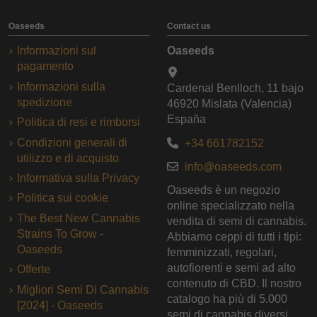
Oaseeds
Contact us
Informazioni sul
Oaseeds
pagamento
Informazioni sulla
Cardenal Benlloch, 11 bajo
spedizione
46920 Mislata (Valencia)
España
Politica di resi e rimborsi
Condizioni generali di
+34 661782152
utilizzo e di acquisto
info@oaseeds.com
Informativa sulla Privacy
Oaseeds è un negozio
Politica sui cookie
online specializzato nella
The Best New Cannabis
vendita di semi di cannabis.
Strains To Grow -
Abbiamo ceppi di tutti i tipi:
Oaseeds
femminizzati, regolari,
autofiorenti e semi ad alto
Offerte
contenuto di CBD. Il nostro
Migliori Semi Di Cannabis
catalogo ha più di 5.000
[2024] - Oaseeds
semi di cannabis diversi.