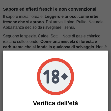
Sapore ed effetti freschi e non convenzionali
Il sapore inizia floreale.
Leggero e arioso, come erbe
fresche che si aprono
. Poi arriva il pino. Pulito. Naturale.
Abbastanza deciso da risvegliare i sensi.
Seguono le spezie. Calde. Sottili. Note di gas e chimico
restano sullo sfondo.
Come una miscela di foresta e
carburante che si fonde in qualcosa di selvaggio
. Non è
tipico. Ed è proprio questo il suo fascino.
Il gusto persiste delicatamente. Non invadente. Quanto
basta per restare interessante.
L’effetto inizia nella mente. Stimolante. Chiaro. Ti senti
attivo. Curioso. Coinvolto.
Poi il corpo si rilassa gradualmente, come una tensione
che svanisce sotto un ritmo calmo
. Nessuna pesantezza.
Nessun calo. Solo equilibrio.
Verifica dell'età
Ci piace molto questa varietà per il giorno o per sessioni