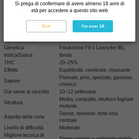
Si prega di confermare di avere almeno 18 anni di
tranquille. È diversa sotto ogni aspetto. Hai mai coltivato
età per accedere a questo sito web
qualcosa che non sembra nemmeno cannabis? Eccola.
Exit
I'm over 18
Caratteristiche di Freaky Ryder Auto
Tipo di varietà
Autofiorente
Genetica
Freakshow F9 x Lowryder IBL
Indica/Sativa
Ibrida
THC
20–25%
Effetto
Equilibrato, cerebrale, rilassante
Floreale, pino, speziato, gassoso,
Sapore
chimico
Dal seme al raccolto
10–12 settimane
Media, compatta, struttura fogliare
Struttura
mutante
Dense, resinose, forte cola
Aspetto delle cime
centrale
Livello di difficoltà
Moderato
Migliore tecnica di
Stress minimo e ambiente stabile