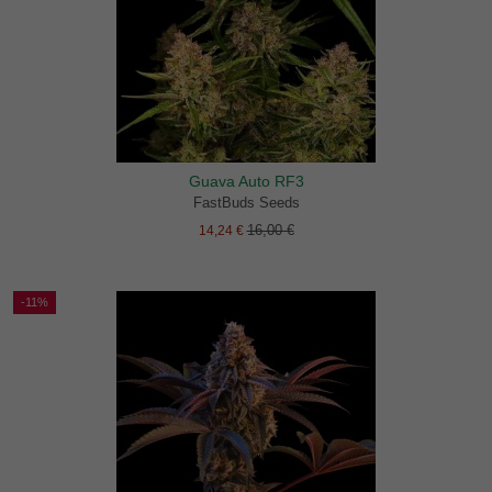
Guava Auto RF3
FastBuds Seeds
16,00 €
14,24 €
-11%