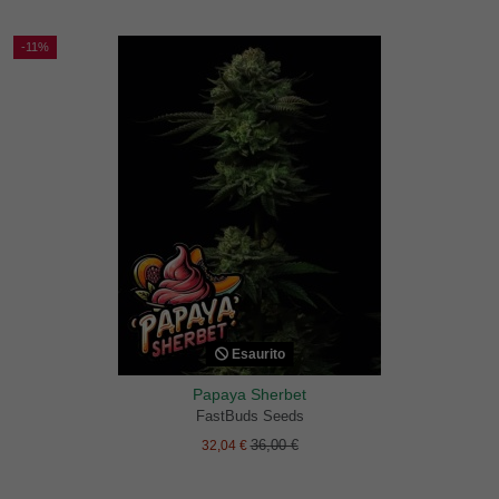
-11%
Esaurito
Papaya Sherbet
FastBuds Seeds
36,00 €
32,04 €