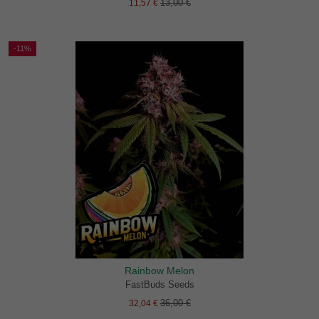
13,00 €
11,57 €
-11%
Rainbow Melon
FastBuds Seeds
36,00 €
32,04 €