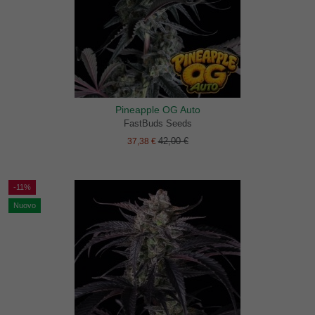
Pineapple OG Auto
FastBuds Seeds
42,00 €
37,38 €
-11%
Nuovo