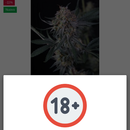
-11%
Nuovo
Lemon Tree Auto
FastBuds Seeds
36,00 €
32,04 €
-11%