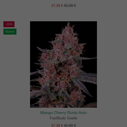
42,00 €
37,38 €
-11%
Nuovo
Mango Cherry Runtz Auto
FastBuds Seeds
42,00 €
37,38 €