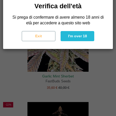
Verifica dell'età
Si prega di confermare di avere almeno 18 anni di
età per accedere a questo sito web
Exit
I'm over 18
Garlic Mint Sherbet
FastBuds Seeds
40,00 €
35,60 €
-11%