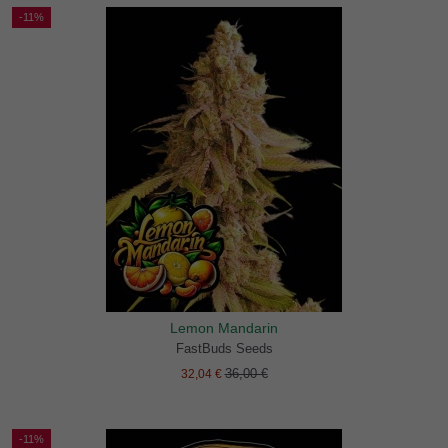
-11%
Lemon Mandarin
FastBuds Seeds
36,00 €
32,04 €
-11%