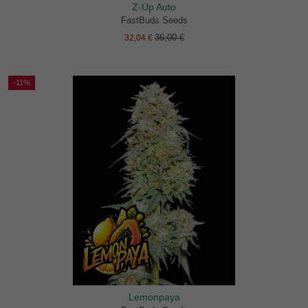
Z-Up Auto
FastBuds Seeds
36,00 €
32,04 €
-11%
Lemonpaya