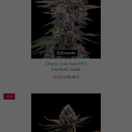
Esaurito
Cherry Cola Auto RF3
FastBuds Seeds
65,00 €
57,85 €
-11%