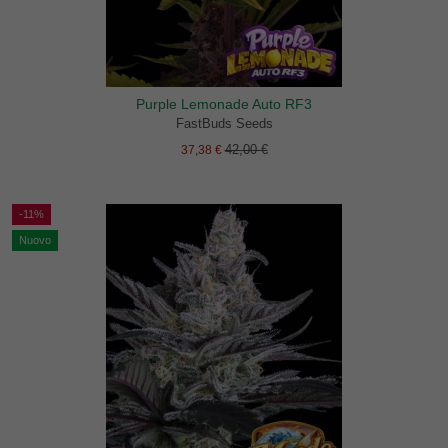
Purple Lemonade Auto RF3
FastBuds Seeds
42,00 €
37,38 €
-11%
Nuovo