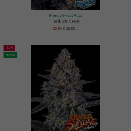
Mendo Frost Auto
FastBuds Seeds
36,00 €
32,04 €
-11%
Nuovo