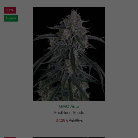
-11%
Nuovo
GMO Auto
FastBuds Seeds
42,00 €
37,38 €