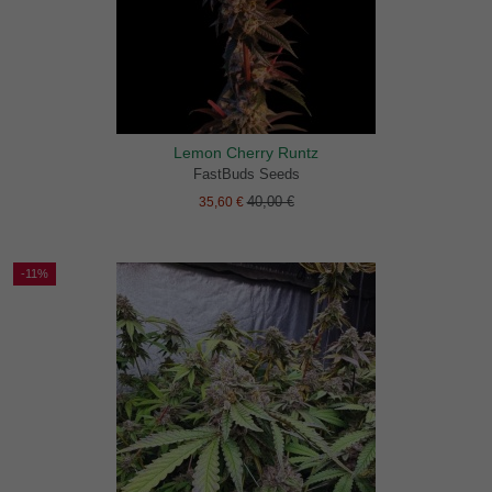
Lemon Cherry Runtz
FastBuds Seeds
40,00 €
35,60 €
-11%