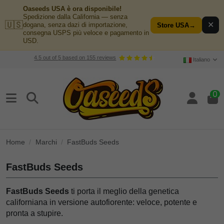
Oaseeds USA è ora disponibile!
Spedizione dalla California — senza
🇺🇸
✕
dogana, senza dazi di importazione,
Store USA
→
consegna USPS più veloce e pagamento in
USD.
4.5
out of
5
based on
155
reviews
Italiano
0
Home
Marchi
FastBuds Seeds
FastBuds Seeds
FastBuds Seeds
ti porta il meglio della genetica
californiana in versione autofiorente: veloce, potente e
pronta a stupire.