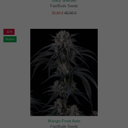
Gary Sherbet
FastBuds Seeds
40,00 €
35,60 €
-11%
Nuovo
Mango Frost Auto
FastBuds Seeds