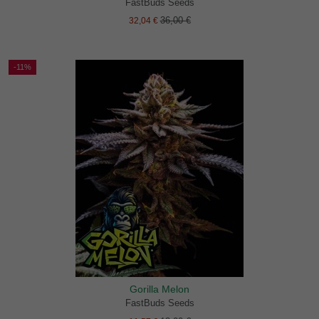
FastBuds Seeds
36,00 €
32,04 €
-11%
Gorilla Melon
FastBuds Seeds