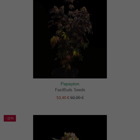
Papayton
FastBuds Seeds
60,00 €
53,40 €
-11%