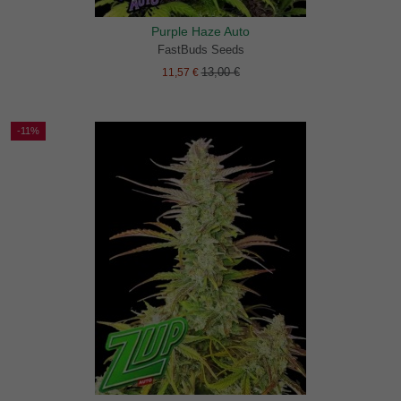
Purple Haze Auto
FastBuds Seeds
13,00 €
11,57 €
-11%