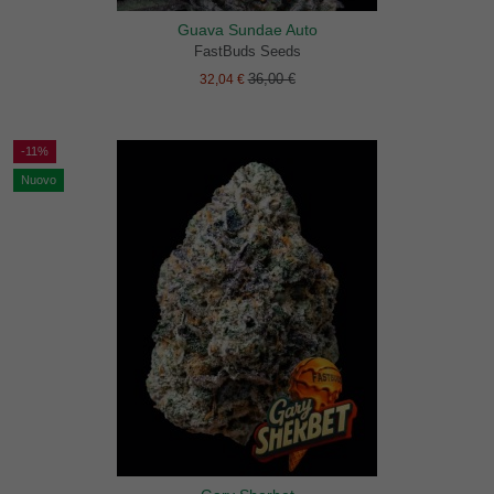
Guava Sundae Auto
FastBuds Seeds
36,00 €
32,04 €
-11%
Nuovo