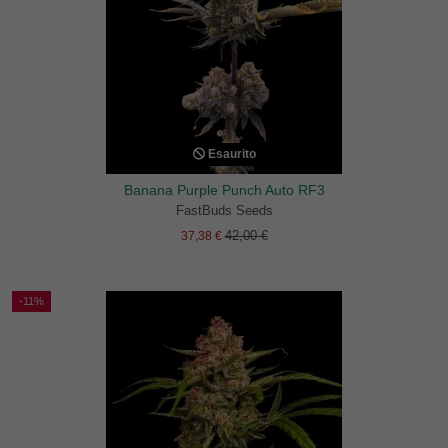
Esaurito
Banana Purple Punch Auto RF3
FastBuds Seeds
42,00 €
37,38 €
-11%