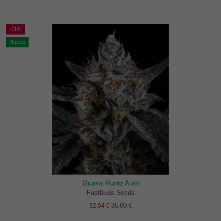
-11%
Nuovo
Guava Runtz Auto
FastBuds Seeds
36,00 €
32,04 €