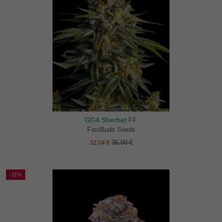
GG4 Sherbet FF
FastBuds Seeds
36,00 €
32,04 €
-11%