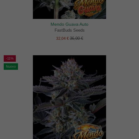
Mendo Guava Auto
FastBuds Seeds
36,00 €
32,04 €
-11%
Nuovo