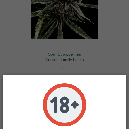
Sour Strawberries
Crockett Family Farms
80,50 €