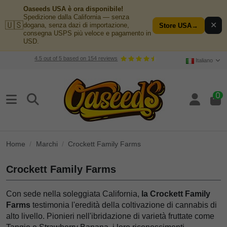
Oaseeds USA è ora disponibile!
Spedizione dalla California — senza
🇺🇸
✕
dogana, senza dazi di importazione,
Store USA
→
consegna USPS più veloce e pagamento in
USD.
4.5
out of
5
based on
154
reviews
Italiano
0
Home
Marchi
Crockett Family Farms
Crockett Family Farms
Con sede nella soleggiata California,
la Crockett Family
Farms
testimonia l'eredità della coltivazione di cannabis di
alto livello. Pionieri nell'ibridazione di varietà fruttate come