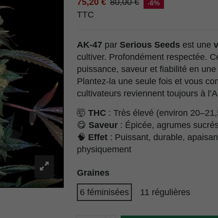
75,20 €
80,00 €
-6%
TTC
AK-47
par
Serious Seeds
est une
v
cultiver. Profondément respectée. Ce
puissance, saveur et fiabilité en une
Plantez-la une seule fois et vous c
cultivateurs reviennent toujours à l’
🤯
THC
: Très élevé (environ 20–21
😋
Saveur
: Épicée, agrumes sucré
🧠
Effet
: Puissant, durable, apaisa
physiquement
Graines
6 féminisées
11 régulières