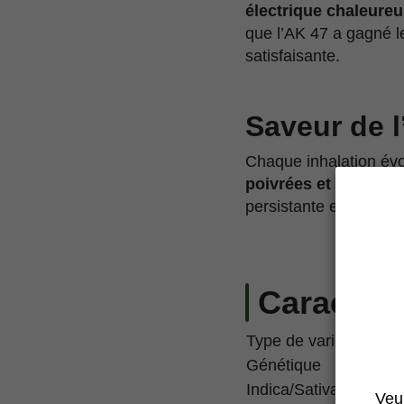
électrique chaleure
que l’AK 47 a gagné 
satisfaisante.
Saveur de l
Chaque inhalation év
poivrées et épicées
s
persistante en bouch
Caractéri
Type de variété
Génétique
Indica/Sativa
Veui