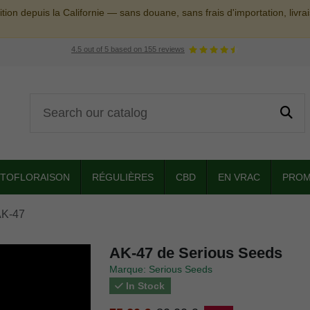
tion depuis la Californie — sans douane, sans frais d'importation, livr
4.5
out of
5
based on
155
reviews
TOFLORAISON
RÉGULIÈRES
CBD
EN VRAC
PROM
K-47
AK-47 de Serious Seeds
Marque: Serious Seeds
In Stock