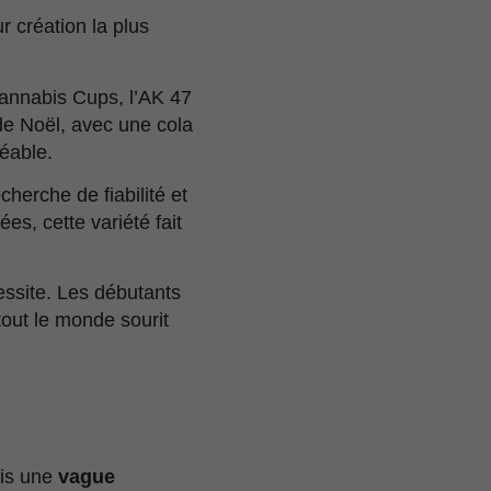
 création la plus
Cannabis Cups, l’AK 47
de Noël, avec une cola
réable.
cherche de fiabilité et
es, cette variété fait
cessite. Les débutants
tout le monde sourit
uis une
vague