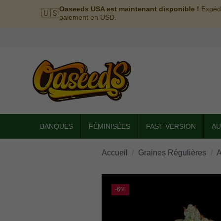
Oaseeds USA est maintenant disponible !
Expédi
🇺🇸
paiement en USD.
BANQUES
FÉMINISÉES
FAST VERSION
AU
Accueil
Graines Régulières
A
-6%