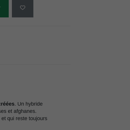
r
créées
. Un hybride
ses et afghanes.
et qui reste toujours