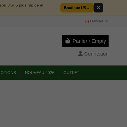
aison USPS plus rapide et
✕
Boutique US
→
Français
Panier
/
Empty
Connexion
OTIONS
NOUVEAU 2026
OUTLET