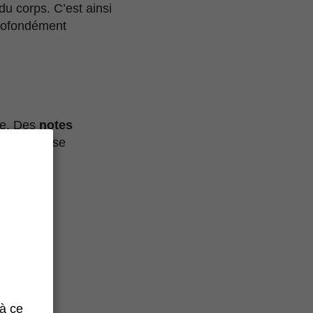
 du corps. C’est ainsi
profondément
be. Des
notes
 une richesse
hane
 à ce