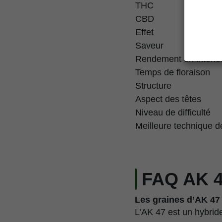
THC
CBD
Effet
Saveur
Rendement en intérie
Temps de floraison
Structure
Aspect des têtes
Niveau de difficulté
Meilleure technique d
FAQ AK 
Les graines d’AK 47 
L’AK 47 est un hybride