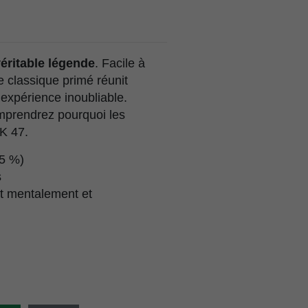
éritable légende
. Facile à
 classique primé réunit
 expérience inoubliable.
omprendrez pourquoi les
AK 47.
,5 %)
s
nt mentalement et