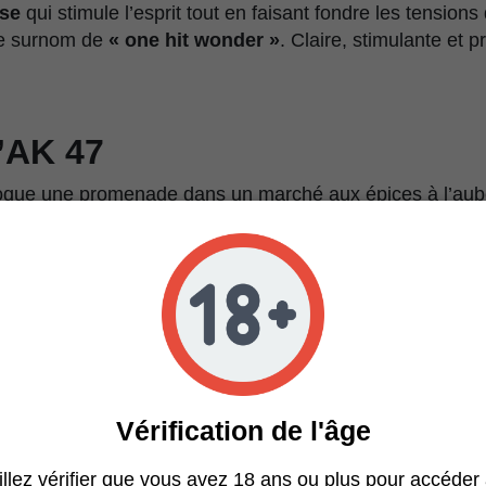
use
qui stimule l’esprit tout en faisant fondre les tensions
le surnom de
« one hit wonder »
. Claire, stimulante et 
’AK 47
oque une promenade dans un marché aux épices à l’au
e mêlent à une
fraîcheur d’agrumes sucrés
, laissant
e qui rend chaque bouffée mémorable.
stiques de l’AK 47
Féminisée
Vérification de l'âge
Colombienne x Mexicaine x Thaïlandaise x Afg
Principalement Sativa
llez vérifier que vous avez 18 ans ou plus pour accéder