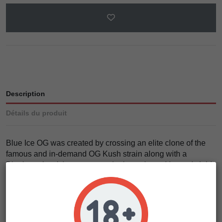
Description
Détails du produit
Blue Ice OG was created by crossing an elite clone of the
famous and in-demand OG Kush strain along with a
Blueberry Ice. It is a strong and robust plant with good yields
and an incredibly intense flavour. It turns shades of purple
and dark blue when night-time temperatures drop below
12°C.
Blue Ice OG, at 60% sativa, is not a particularly large plant