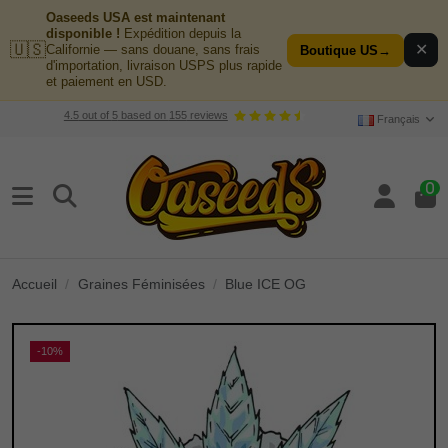
Oaseeds USA est maintenant
disponible !
Expédition depuis la
🇺🇸
✕
Californie — sans douane, sans frais
Boutique US
→
d'importation, livraison USPS plus rapide
et paiement en USD.
4.5
out of
5
based on
155
reviews
Français
0
Accueil
Graines Féminisées
Blue ICE OG
-10%