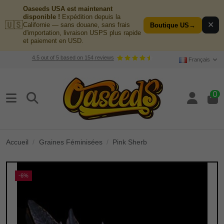
Oaseeds USA est maintenant
disponible !
Expédition depuis la
🇺🇸
✕
Californie — sans douane, sans frais
Boutique US
→
d'importation, livraison USPS plus rapide
et paiement en USD.
4.5
out of
5
based on
154
reviews
Français
0
Accueil
Graines Féminisées
Pink Sherb
-6%