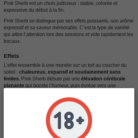
Pink Sherb est un choix judicieux : stable, colorée et
expressive du début à la fin.
Pink Sherb se distingue par ses effets puissants, son arôme
expressif et sa saveur mémorable. C’est le type de variété
qui attire l’attention lors des sessions et vide rapidement les
bocaux.
Effets
L’effet ressemble à une montée sur un toit au coucher du
soleil :
chaleureux, expansif et soudainement sans
limites
. Pink Sherb débute par une
élévation cérébrale
planante
qui booste l’humeur, puis évolue vers une
sensation corporelle puissante et satisfaisante
qui vous
laisse sourire.
Saveur
À l’inhalation, c’est comme croquer un
bonbon crémeux
aux baies saupoudré de sherb sucré
. À l’expiration, un
nuage dense et parfumé
persiste dans l’air et sur le palais,