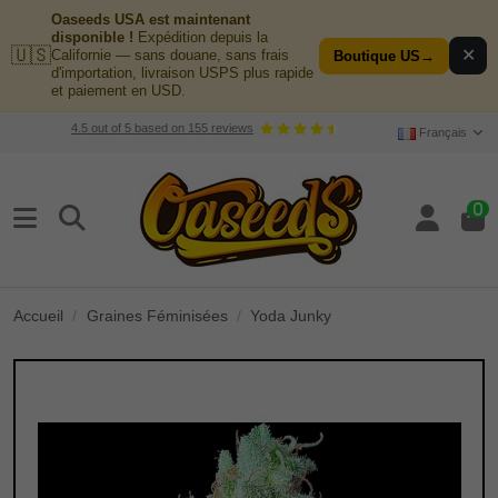
Oaseeds USA est maintenant
disponible !
Expédition depuis la
🇺🇸
✕
Californie — sans douane, sans frais
Boutique US
→
d'importation, livraison USPS plus rapide
et paiement en USD.
4.5
out of
5
based on
155
reviews
Français
0
Accueil
Graines Féminisées
Yoda Junky