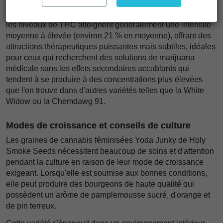
tropicaux généreusement agrémenté de terre diesel, ce qui
rend l'inhalation de la fumée encore plus agréable. De plus,
les niveaux de THC atteignent généralement une intensité
moyenne à élevée (environ 21 % en moyenne), offrant des
attractions thérapeutiques puissantes mais subtiles, idéales
pour ceux qui recherchent des solutions de marijuana
médicale sans les effets secondaires accablants qui
tendent à se produire à des concentrations plus élevées
que l'on trouve dans d'autres variétés telles que la White
Widow ou la Chemdawg 91.
Modes de croissance et conseils de culture
Les graines de cannabis féminisées Yoda Junky de Holy
Smoke Seeds nécessitent beaucoup de soins et d'attention
pendant la culture en raison de leur mode de croissance
exigeant. Lorsqu'elle est soumise aux bonnes conditions,
elle peut produire des bourgeons de haute qualité qui
possèdent un arôme de pamplemousse sucré, d'orange et
de pin terreux.