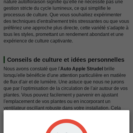
nature autofloraison signifie qu'elle ne nécessite pas une
gestion stricte du cycle lumineux, ce qui simplifie le
processus de culture. Que vous souhaitiez expérimenter
des techniques d'entraînement très stressantes ou que vous
préfériez une approche plus directe, cette variété s'adapte à
tous les styles, promettant un rendement abondant et une
expérience de culture captivante.
Conseils de culture et idées personnelles
Nous avons constaté que l'
Auto Apple Strudel
brille
lorsqu'elle bénéficie d'une attention particulière en matière
de flux d'air et de lumière. Une astuce que nous ne jurons
que par l'optimisation de la circulation de l'air autour de vos
plantes. Vous pouvez facilement y parvenir en ajustant
l'emplacement de vos plantes ou en incorporant un
ventilateur oscillant robuste dans votre installation. Cela
permet non seulement de prévenir les moisissures, mais
aussi de s'assurer que les bourgeons développent cet
aspect givré caractéristique. En outre, envisagez une