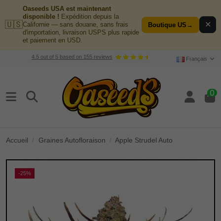
Oaseeds USA est maintenant
disponible !
Expédition depuis la
🇺🇸
✕
Californie — sans douane, sans frais
Boutique US
→
d'importation, livraison USPS plus rapide
et paiement en USD.
4.5
out of
5
based on
155
reviews
Français
0
Accueil
Graines Autofloraison
Apple Strudel Auto
-25%