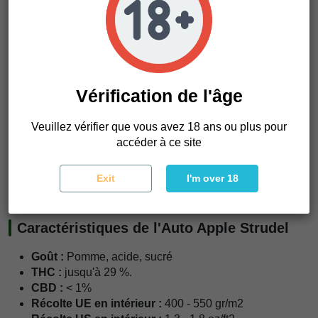
défoliation douce pour améliorer la pénétration de la
lumière dans les branches inférieures, ce qui améliorera le
rendement global et la qualité des bourgeons.
Ce qui attire vraiment notre attention sur l'
Auto Apple
Strudel
, c'est son profil de saveur inégalé et la facilité avec
laquelle elle permet aux cultivateurs de tous niveaux
Vérification de l'âge
d'obtenir une puissance et des rendements de premier
ordre. Le mélange de saveurs de pommes sucrées et
Veuillez vérifier que vous avez 18 ans ou plus pour
acides, combiné à son attrait visuel époustouflant, donne à
accéder à ce site
chaque récolte l'impression de découvrir un trésor. C'est un
témoignage de l'art de la sélection, offrant une expérience
Exit
I'm over 18
de fumage aussi agréable que sa culture.
Caractéristiques de l'Auto Apple Strudel
Goût :
Pomme, acide, sucré
THC :
jusqu'à 29 %.
CBD :
< 1%
Récolte UE en intérieur :
400 - 550 gr/m2