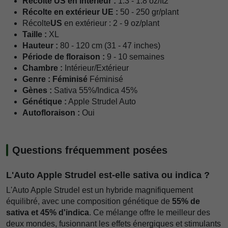
Récolte US en intérieur :
1.3 - 1.8 oz/ft2
Récolte en extérieur UE :
50 - 250 gr/plant
Récolte
US
en extérieur : 2 - 9 oz/plant
Taille :
XL
Hauteur :
80 - 120 cm (31 - 47 inches)
Période de floraison :
9 - 10 semaines
Chambre :
Intérieur/Extérieur
Genre : Féminisé
Féminisé
Gènes :
Sativa 55%/Indica 45%
Génétique :
Apple Strudel Auto
Autofloraison :
Oui
Questions fréquemment posées
L'Auto Apple Strudel est-elle sativa ou indica ?
L'Auto Apple Strudel est un hybride magnifiquement
équilibré, avec une composition génétique de
55% de
sativa et 45% d'indica
. Ce mélange offre le meilleur des
deux mondes, fusionnant les effets énergiques et stimulants