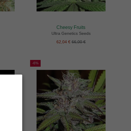
Cheesy Fruits
Ultra Genetics Seeds
62,04 €
66,00 €
-6%