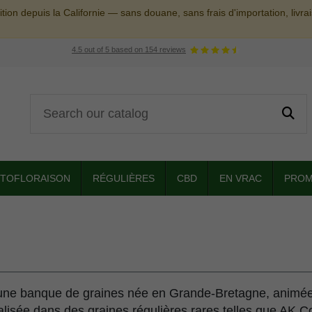
tion depuis la Californie — sans douane, sans frais d'importation, livr
4.5
out of
5
based on
154
reviews
TOFLORAISON
RÉGULIÈRES
CBD
EN VRAC
PROM
 une banque de graines née en Grande-Bretagne, animée 
lisée dans des graines régulières rares telles que AK C