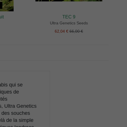
it
TEC 9
Ultra Genetics Seeds
62,04 €
66,00 €
bis qui se
tiques de
utés
s, Ultra Genetics
nt des souches
à de la simple