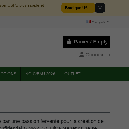
aison USPS plus rapide et
✕
Boutique US
→
Français
Panier
/
Empty
Connexion
OTIONS
NOUVEAU 2026
OUTLET
par une passion fervente pour la création de
onfidential & MAK-10, Ultra Genetics ne se