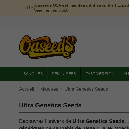
Oaseeds USA est maintenant disponible !
Expédi
🇺🇸
paiement en USD.
BANQUES
FÉMINISÉES
FAST VERSION
AU
Accueil
Marques
Ultra Genetics Seeds
Ultra Genetics Seeds
Découvrez l'univers de
Ultra Genetics Seeds
,
génétiques de cannabis de haute qualité. Spécia