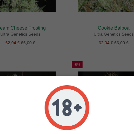
eam Cheese Frosting
Cookie Balboa
Ultra Genetics Seeds
Ultra Genetics Seeds
62,04 €
66,00 €
62,04 €
66,00 €
-6%