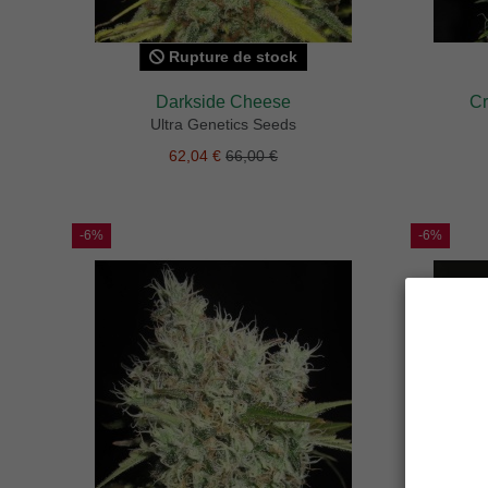
Rupture de stock
Darkside Cheese
Cr
Ultra Genetics Seeds
62,04 €
66,00 €
-6%
-6%