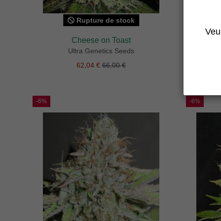
Rupture de stock
Veui
Cheese on Toast
Ultra Genetics Seeds
62,04 €
66,00 €
-6%
-6%