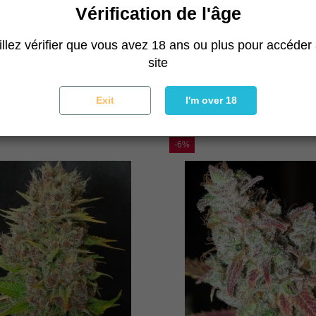
Vérification de l'âge
Rupture de stock
llez vérifier que vous avez 18 ans ou plus pour accéder
Pornstar Martini
Super Silver Mandar
site
Ultra Genetics Seeds
Ultra Genetics Seeds
62,04 €
66,00 €
62,04 €
66,00 €
Exit
I'm over 18
-6%