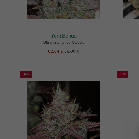
Yum Bongo
Ultra Genetics Seeds
62,04 €
66,00 €
-6%
-6%