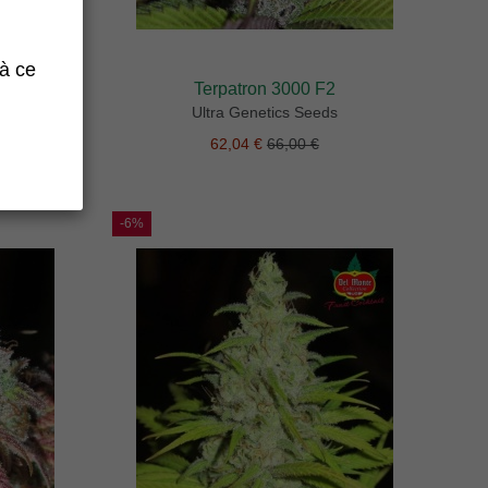
 à ce
in
Terpatron 3000 F2
Ultra Genetics Seeds
62,04 €
66,00 €
-6%