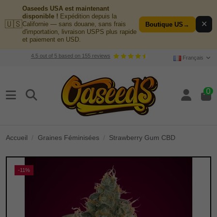
Oaseeds USA est maintenant
disponible !
Expédition depuis la
🇺🇸
✕
Californie — sans douane, sans frais
Boutique US
→
d'importation, livraison USPS plus rapide
et paiement en USD.
4.5
out of
5
based on
155
reviews
Français
0
Accueil
Graines Féminisées
Strawberry Gum CBD
-11%