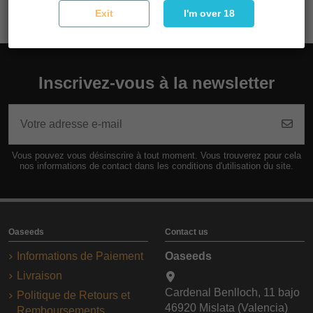
Exit
I'm over 18
Inscrivez-vous à la newsletter
Vous pouvez vous désinscrire à tout moment. Vous trouverez pour cela
nos informations de contact dans les conditions d'utilisation du site.
Oaseeds
Contact us
Informations de Paiement
Oaseeds
Livraison
Cardenal Benlloch, 11 bajo
Politique de Retours et
46920 Mislata (Valencia)
Remboursements