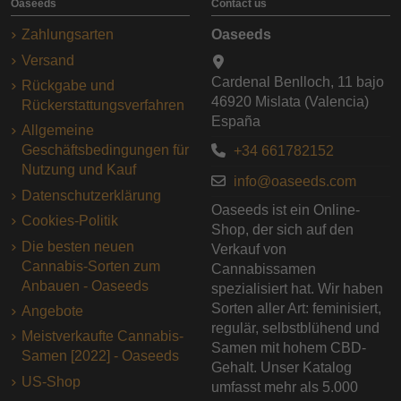
Oaseeds
Contact us
Zahlungsarten
Oaseeds
Versand
Cardenal Benlloch, 11 bajo
Rückgabe und
46920 Mislata (Valencia)
Rückerstattungsverfahren
España
Allgemeine
Geschäftsbedingungen für
+34 661782152
Nutzung und Kauf
info@oaseeds.com
Datenschutzerklärung
Oaseeds ist ein Online-
Cookies-Politik
Shop, der sich auf den
Die besten neuen
Verkauf von
Cannabis-Sorten zum
Cannabissamen
Anbauen - Oaseeds
spezialisiert hat. Wir haben
Sorten aller Art: feminisiert,
Angebote
regulär, selbstblühend und
Meistverkaufte Cannabis-
Samen mit hohem CBD-
Samen [2022] - Oaseeds
Gehalt. Unser Katalog
US-Shop
umfasst mehr als 5.000