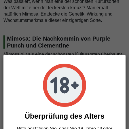
Was passiert, wenn man eine der schönsten Kultursorten
der Welt mit einer der leckersten kreuzt? Man erhält
natürlich Mimosa. Entdecke die Genetik, Wirkung und
Wachstumsmerkmale dieser einzigartigen Sorte.
Mimosa: Die Nachkommin von Purple
Punch und Clementine
Mimosa gilt als eine der schönsten Kultursorten überhaupt.
Neben orangen Farbspritzern weisen ihre dichten, frostigen
Buds dunkelviolette und -grüne Farbtöne auf. Ihr Aussehen
erbte die Sorte von ihren gleichermaßen atemberaubenden
Eltern Purple Punch und Clementine. Die Züchter kreuzten
diese Varietäten, um eine Sorte mit ausgewogenen
psychoaktiven Effekten und fruchtigen Aromen zu kreieren.
Wirkung und Aromen von Mimosa
Überprüfung des Alters
Mimosa liefert einen beeindruckenden THC-Wert von 22%
und einen bemerkenswerten CBG-Wert von 1%. In hohen
Bitte bestätigen Sie, dass Sie 18 Jahre alt oder