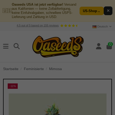
Oaseeds USA ist jetzt verfügbar!
Versand
aus Kalifornien — keine Zollabfertigung,
🇺🇸
✕
US-Shop
→
keine Einfuhrabgaben, schnellere USPS-
Lieferung und Zahlung in USD.
4.5
out of
5
based on
155
reviews
Deutsch
0
Startseite
Feminisierte
Mimosa
-11%